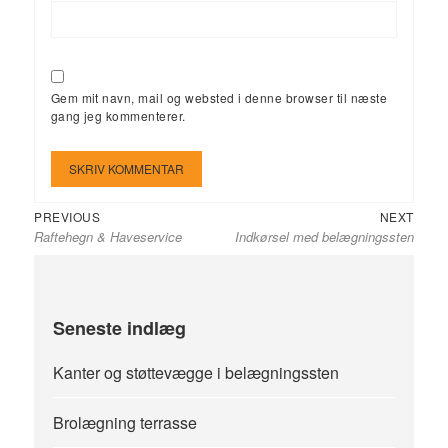
Gem mit navn, mail og websted i denne browser til næste
gang jeg kommenterer.
Previous
Next
Indlægsnavigation
PREVIOUS
NEXT
Raftehegn & Haveservice
Indkørsel med belægningssten
post:
post:
Seneste indlæg
Kanter og støttevægge i belægningssten
Brolægning terrasse