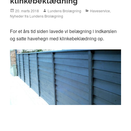
klinkebeklædning
Posted
20. marts 2018
Author
Lundens Brolægning
Categories
Haveservice
,
Nyheder fra Lundens Brolægning
on
For et års tid siden lavede vi belægning i indkørslen
og satte havehegn med klinkebeklædning op.