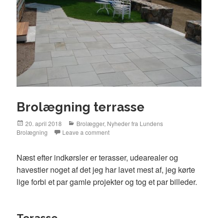
Brolægning terrasse
Posted
20. april 2018
Categories
Brolægger
,
Nyheder fra Lundens
Brolægning
on
Leave a comment
Næst efter indkørsler er terasser, udearealer og
havestier noget af det jeg har lavet mest af, jeg kørte
lige forbi et par gamle projekter og tog et par billeder.