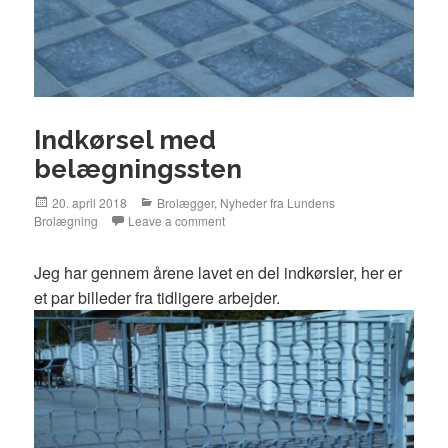
Indkørsel med
belægningssten
Posted
20. april 2018
Categories
Brolægger
,
Nyheder fra Lundens
Brolægning
on
Leave a comment
Jeg har gennem årene lavet en del indkørsler, her er
et par billeder fra tidligere arbejder.