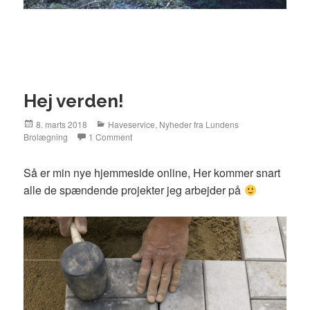
Hej verden!
Posted
8. marts 2018
Categories
Haveservice
,
Nyheder fra Lundens
Brolægning
on
1 Comment
Så er min nye hjemmeside online, Her kommer snart
alle de spændende projekter jeg arbejder på