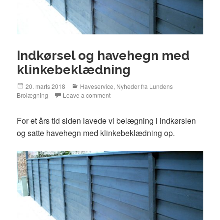
Indkørsel og havehegn med
klinkebeklædning
Posted
20. marts 2018
Categories
Haveservice
,
Nyheder fra Lundens
Brolægning
on
Leave a comment
For et års tid siden lavede vi belægning i indkørslen
og satte havehegn med klinkebeklædning op.