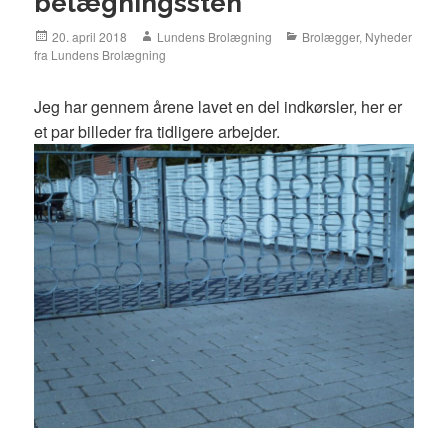
belægningssten
Posted
20. april 2018
Author
Lundens Brolægning
Categories
Brolægger
,
Nyheder
fra Lundens Brolægning
on
Jeg har gennem årene lavet en del indkørsler, her er
et par billeder fra tidligere arbejder.