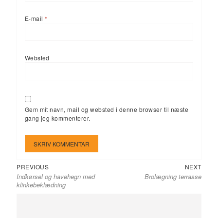
E-mail
*
Websted
Gem mit navn, mail og websted i denne browser til næste
gang jeg kommenterer.
Previous
Next
Indlægsnavigation
PREVIOUS
NEXT
Indkørsel og havehegn med
Brolægning terrasse
post:
post:
klinkebeklædning